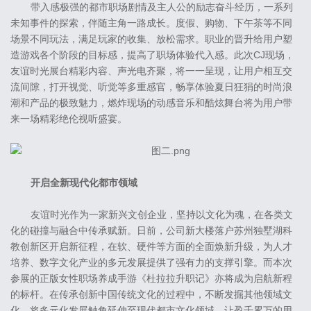
带入感极强的都市职场剧情及主人公的励志奋斗经历，一系列
未知事件的探索，伴随主角一路成长。度假、购物、下午茶等不同
场景不同玩法，满足玩家的收集、放松需求。职业的晋升给用户塑
造游戏各个阶段的目标感，提高了职场体验代入感。此次CJ现场，
友谊时光展台精彩内容、声光电齐聚，将一一呈现，让用户相互交
流间隙，打开视觉、听觉等多重感官，畅享体验夏日狂狷的时尚浪
潮和产品的极致魅力，燃炸现场的动感音乐和酷炫舞台将为用户带
来一场精彩绝伦视听盛宴。
开启全新现代化都市领域
友谊时光作为一家新兴文创企业，坚持以文化为魂，在各类文
化的碰撞与融合中传承赋新。日前，公司新大楼落户苏州独墅湖科
教创新区开启新征程，在软、硬件等方面的全面焕新升级，为人才
培养、数字文化产业的多元发展提供了强有力的支撑引擎。而本次
参展的正版女性职场养成手游《杜拉拉升职记》亦将成为启航新程
的标杆。在传承创新中国传统文化的过程中，不断发掘其他领域文
化，将多元化发展触角延伸至现代都市文化领域，让盈千累万的用